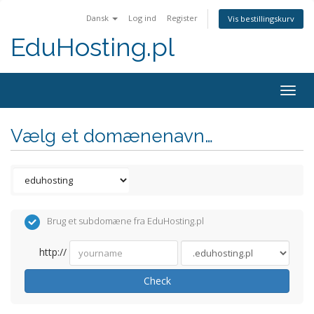
Dansk
Log ind
Register
Vis bestillingskurv
EduHosting.pl
Togg
navig
Vælg et domænenavn…
Brug et subdomæne fra EduHosting.pl
http://
Check