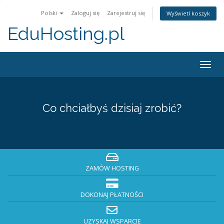
Polski
Zaloguj się
Zarejestruj się
Wyświetl koszyk
EduHosting.pl
Togg
navig
Co chciałbyś dzisiaj zrobić?
ZAMÓW HOSTING
DOKONAJ PŁATNOŚCI
UZYSKAJ WSPARCIE