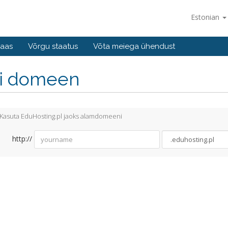
Estonian
baas
Võrgu staatus
Võta meiega ühendust
li domeen
Kasuta EduHosting.pl jaoks alamdomeeni
http://