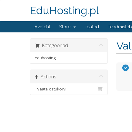
EduHosting.pl
Avaleht
Store
Teated
Teadmiste
Va
Kategooriad
eduhosting
Actions
Vaata ostukorvi