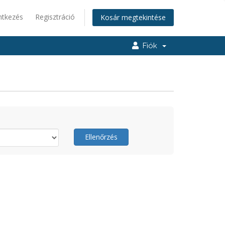
ntkezés
Regisztráció
Kosár megtekintése
Fiók
Ellenőrzés