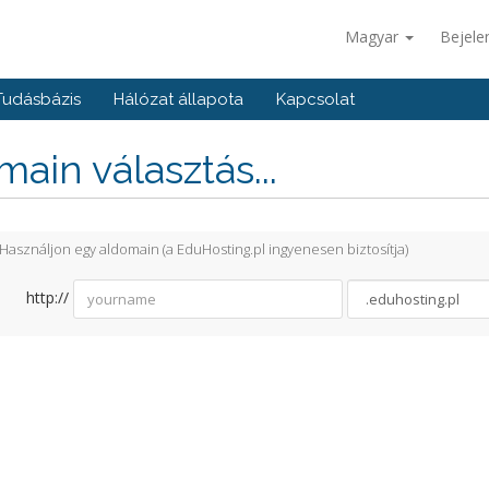
Magyar
Bejele
Tudásbázis
Hálózat állapota
Kapcsolat
ain választás...
Használjon egy aldomain (a EduHosting.pl ingyenesen biztosítja)
http://