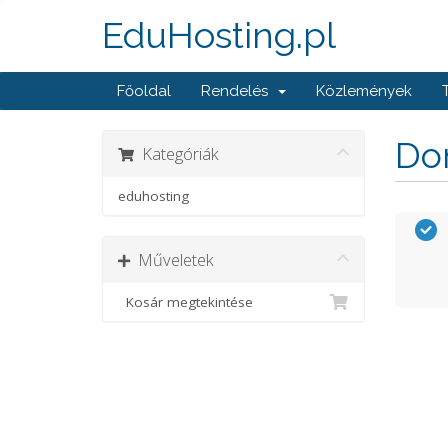
EduHosting.pl
Főoldal
Rendelés
Közlemények
Dom
Kategóriák
eduhosting
Műveletek
Kosár megtekintése