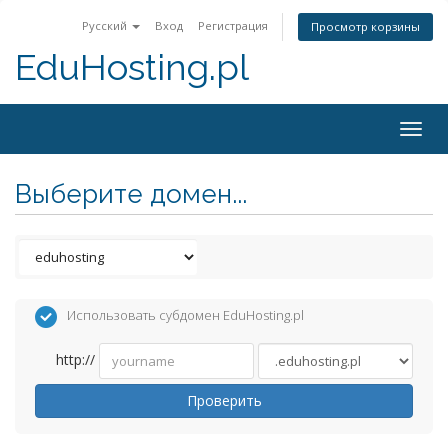
Русский
Вход
Регистрация
Просмотр корзины
EduHosting.pl
Togg
navig
Выберите домен...
Использовать субдомен EduHosting.pl
http://
Проверить