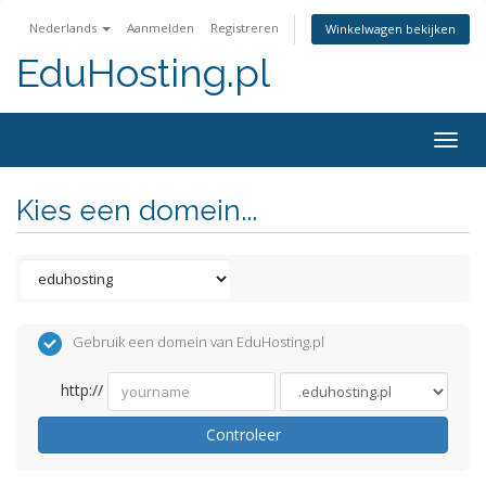
Nederlands
Aanmelden
Registreren
Winkelwagen bekijken
EduHosting.pl
Togg
navig
Kies een domein...
Gebruik een domein van EduHosting.pl
http://
Controleer