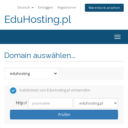
Deutsch
Einloggen
Registrieren
Warenkorb ansehen
EduHosting.pl
Togg
navig
Domain auswählen...
Subdomain von EduHosting.pl verwenden
http://
Prüfen