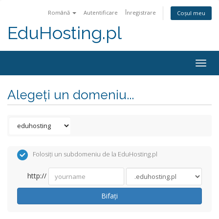
Română
Autentificare
Înregistrare
Coșul meu
EduHosting.pl
Togg
navig
Alegeți un domeniu...
Folosiți un subdomeniu de la EduHosting.pl
http://
Bifați