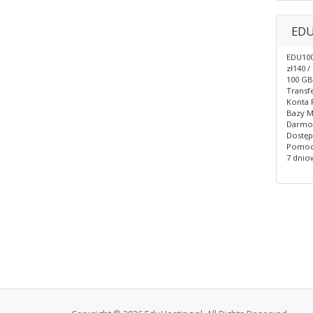
ED
EDU10
zł140 /
100 GB
Transfe
Konta F
Bazy M
Darmow
Dostęp
Pomoc 
7 dnio