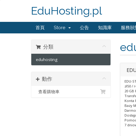
EduHosting.pl
首頁
Store
公告
知識庫
服務狀
ed
分類
eduhosting
ED
動作
EDU-S
zł50 / 
20 GB 
查看購物車
Transfe
Konta F
Bazy M
Darmow
Dostęp
Pomoc 
7 dnio