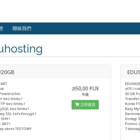
態
聯絡我們
uhosting
U20GB
EDU
TART
EDU50G
zł50,00 PLN
rok
zł75 / ro
Powierzchni
50 GB P
年繳
r bez limitu !
Transfer 
TP bez limitu !
Konta FT
立即購買
ySQL bez limitu !
Bazy MyS
y SSL Let's Encrypt !
Darmowy 
 SHH !
Dostęp S
24/7 !
Pomoc 24
wy okres TESTOWY
7 dniow