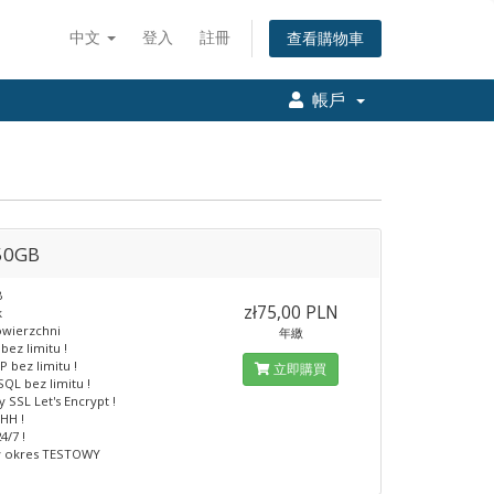
中文
登入
註冊
查看購物車
帳戶
50GB
B
zł75,00 PLN
k
owierzchni
年繳
bez limitu !
P bez limitu !
立即購買
QL bez limitu !
SSL Let's Encrypt !
HH !
/7 !
y okres TESTOWY