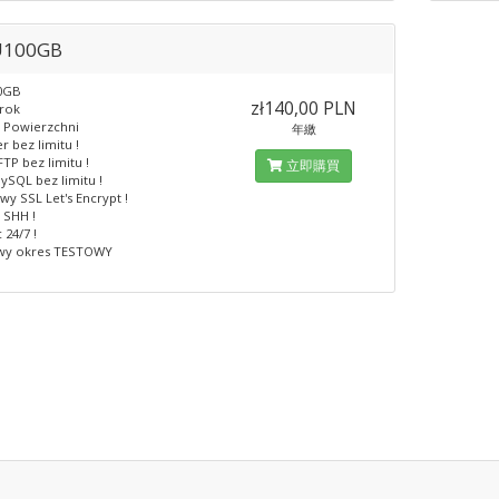
U100GB
0GB
zł140,00 PLN
 rok
 Powierzchni
年繳
r bez limitu !
TP bez limitu !
立即購買
ySQL bez limitu !
y SSL Let's Encrypt !
 SHH !
24/7 !
wy okres TESTOWY