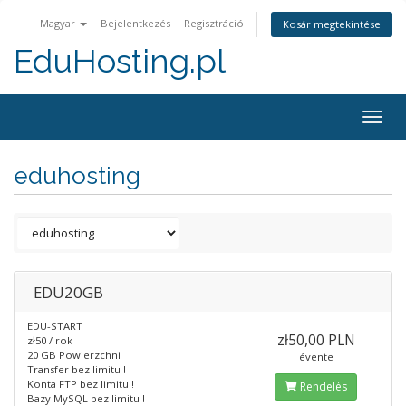
Magyar
Bejelentkezés
Regisztráció
Kosár megtekintése
EduHosting.pl
Togg
navig
eduhosting
EDU20GB
EDU-START
zł50,00 PLN
zł50 / rok
20 GB Powierzchni
évente
Transfer bez limitu !
Konta FTP bez limitu !
Rendelés
Bazy MySQL bez limitu !