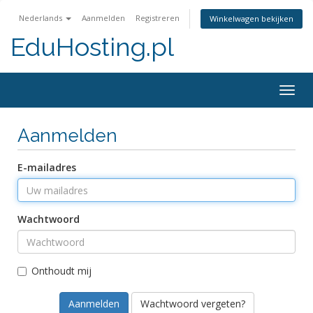
Nederlands
Aanmelden
Registreren
Winkelwagen bekijken
EduHosting.pl
Togg
navig
Aanmelden
E-mailadres
Wachtwoord
Onthoudt mij
Wachtwoord vergeten?