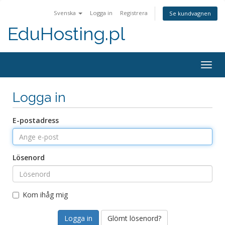
Svenska
Logga in
Registrera
Se kundvagnen
EduHosting.pl
Togg
navig
Logga in
E-postadress
Lösenord
Kom ihåg mig
Glömt lösenord?