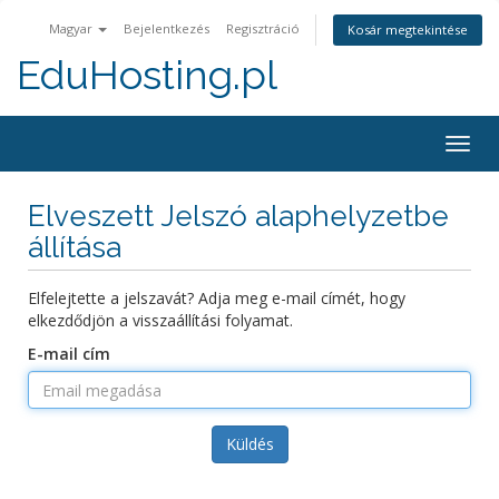
Magyar
Bejelentkezés
Regisztráció
Kosár megtekintése
EduHosting.pl
Togg
navig
Elveszett Jelszó alaphelyzetbe
állítása
Elfelejtette a jelszavát? Adja meg e-mail címét, hogy
elkezdődjön a visszaállítási folyamat.
E-mail cím
Küldés