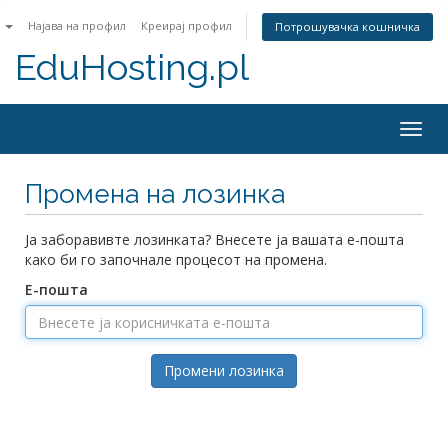
n
Најава на профил
Креирај профил
Потрошувачка кошничка
EduHosting.pl
Togg
navig
Промена на лозинка
Ја заборавивте лозинката? Внесете ја вашата е-пошта
како би го започнале процесот на промена.
Е-пошта
Промени лозинка